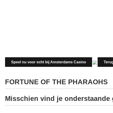
Speel nu voor echt bij Amsterdams Casino
Terug
FORTUNE OF THE PHARAOHS
Misschien vind je onderstaande