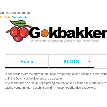
Choose your language
English
|
Nederlands
land
Home
SLOTS
In connection with the current regulations regarding online casinos in the Net
until the Dutch casino licenses are available
In verband met de huidige regelgeving omtrent online casino's in Nederland 
casino vergunningen beschikbaar zijn niet op nederlandse bezoekers,