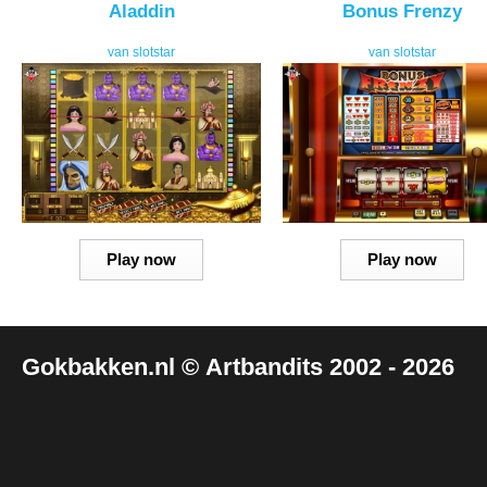
Aladdin
Bonus Frenzy
van slotstar
van slotstar
Play now
Play now
Gokbakken.nl
©
Artbandits
2002 - 2026