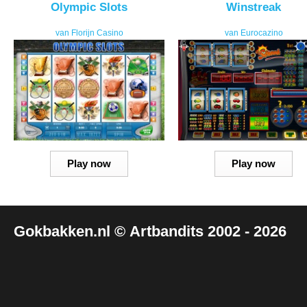
Olympic Slots
Winstreak
van Florijn Casino
van Eurocazino
Play now
Play now
Gokbakken.nl
©
Artbandits
2002 - 2026