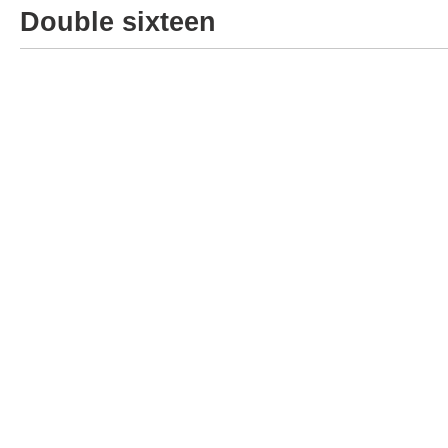
Double sixteen