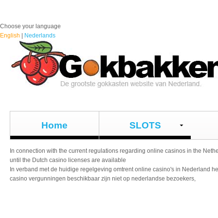
Choose your language
English
|
Nederlands
land
Home
SLOTS
In connection with the current regulations regarding online casinos in the Net
until the Dutch casino licenses are available
In verband met de huidige regelgeving omtrent online casino's in Nederland 
casino vergunningen beschikbaar zijn niet op nederlandse bezoekers,