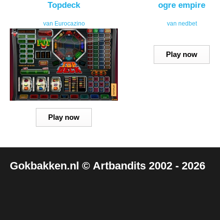
Topdeck
ogre empire
van Eurocazino
van nedbet
Play now
Play now
Gokbakken.nl
©
Artbandits
2002 - 2026