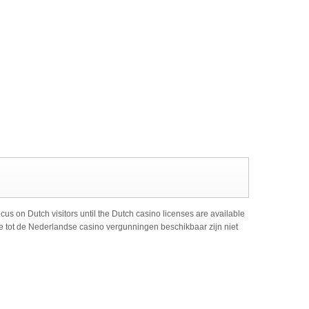
us on Dutch visitors until the Dutch casino licenses are available
e tot de Nederlandse casino vergunningen beschikbaar zijn niet