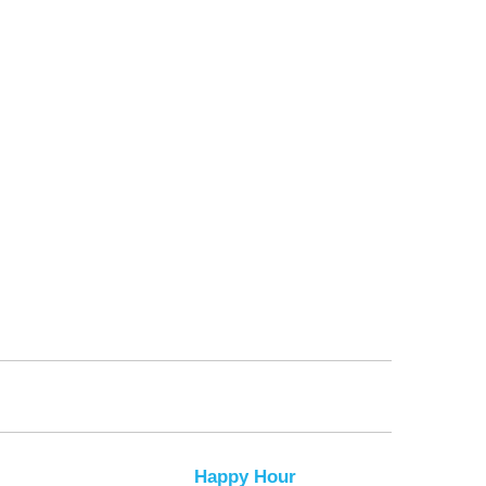
Happy Hour