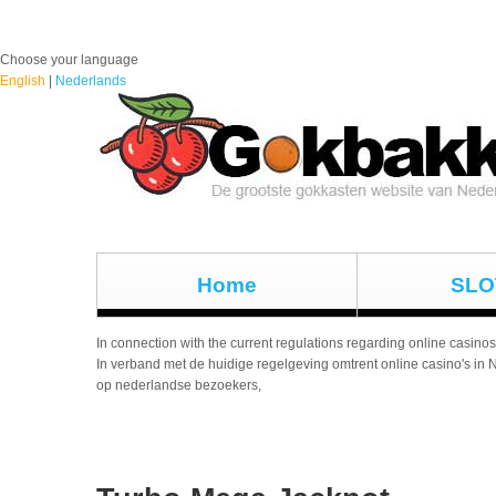
Choose your language
English
|
Nederlands
n Nederland
Home
SLO
In connection with the current regulations regarding online casino
In verband met de huidige regelgeving omtrent online casino's in
op nederlandse bezoekers,