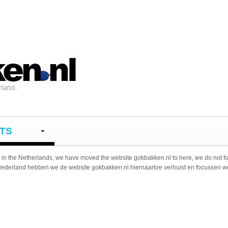
TS
s in the Netherlands, we have moved the website gokbakken.nl to here, we do not foc
 Nederland hebben we de website gokbakken.nl hiernaartoe verhuist en focussen w