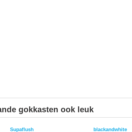
ande gokkasten ook leuk
Supaflush
blackandwhite