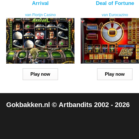
Arrival
Deal of Fortune
van Florijn Casino
van Eurocazino
Play now
Play now
Gokbakken.nl
©
Artbandits
2002 - 2026